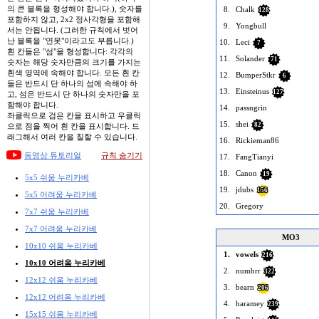
의 큰 블록을 형성해야 합니다.), 숫자를
8.
Chalk
128
포함하지 않고, 2x2 정사각형을 포함해
9.
Yongbull
서는 안됩니다. (그러한 규칙에서 벗어
난 블록을 "연못"이라고도 부릅니다.)
10.
Leci
7
흰 칸들은 "섬"을 형성합니다: 각각의
11.
Solander
71
숫자는 해당 숫자만큼의 크기를 가지는
흰색 영역에 속해야 합니다. 모든 흰 칸
12.
BumperStkr
6
들은 반드시 단 하나의 섬에 속해야 하
13.
Einsteinus
127
고, 섬은 반드시 단 하나의 숫자만을 포
함해야 합니다.
14.
passngrin
좌클릭으로 검은 칸을 표시하고 우클릭
15.
shei
82
으로 점을 찍어 흰 칸을 표시합니다. 드
래그해서 여러 칸을 칠할 수 있습니다.
16.
Rickieman86
동영상 튜토리얼
규칙 숨기기
17.
FangTianyi
18.
Canon
19
5x5 쉬움 누리카베
19.
jdubs
156
5x5 어려움 누리카베
20.
Gregory
7x7 쉬움 누리카베
7x7 어려움 누리카베
MO3
10x10 쉬움 누리카베
1.
vowels
216
10x10 어려움 누리카베
2.
numbrr
322
12x12 쉬움 누리카베
3.
bearn
206
12x12 어려움 누리카베
4.
haramey
239
15x15 쉬움 누리카베