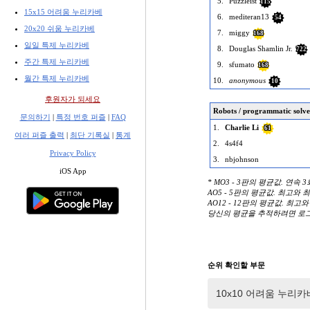
5.
Puzzleist
115
15x15 어려움 누리카베
6.
mediteran13
54
20x20 쉬움 누리카베
7.
miggy
168
일일 특제 누리카베
8.
Douglas Shamlin Jr.
722
주간 특제 누리카베
9.
sfumato
168
월간 특제 누리카베
10.
anonymous
10
후원자가 되세요
Robots / programmatic solve
문의하기
|
특정 번호 퍼즐
|
FAQ
1.
Charlie Li
61
여러 퍼즐 출력
|
최단 기록실
|
통계
2.
4s4f4
Privacy Policy
3.
nbjohnson
iOS App
* MO3 - 3판의 평균값. 연속 
AO5 - 5판의 평균값. 최고와
AO12 - 12판의 평균값. 최고
당신의 평균을 추적하려면 로
순위 확인할 부문