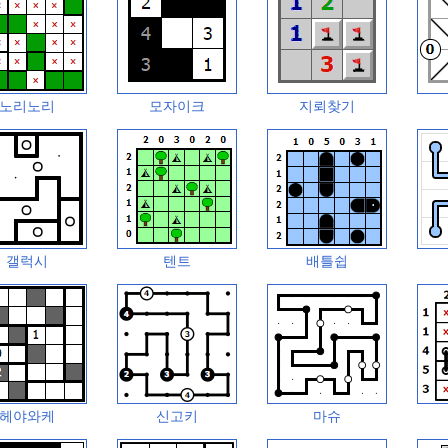
노리노리
모자이크
지뢰찾기
갤럭시
텐트
배틀쉽
헤야와케
신고키
마슈