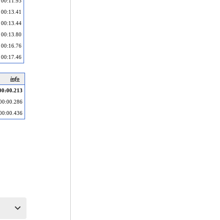
00:11.93
00:13.41
00:13.44
00:13.80
00:16.76
00:17.46
info
00:00.213
00:00.286
00:00.436