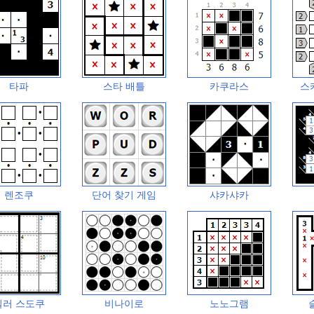
타파
스타 배틀
카쿠라스
스
렌조쿠
단어 찾기 게임
샤카샤카
킬러 스도쿠
비나이로
노노그램