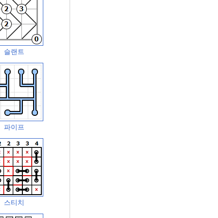
슬랜트
파이프
스티치