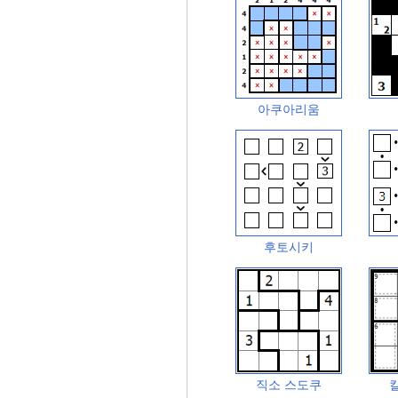
아쿠아리움
후토시키
직소 스도쿠