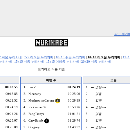
광고 제거
x7 쉬움 누리카베
|
7x7 어려움 누리카베
|
10x10 쉬움 누리카베
|
10x10 어려움 누리카베
|
12x
 누리카베
|
15x15 쉬움 누리카베
|
15x15 어려움 누리카베
|
20x20 쉬움 누리카베
포기하고 다른 퍼즐
이번 주
오늘
00:08.55
1.
Lore1
00:24.19
1.
--- 없음 ---
00:15.85
2.
Nieznany
00:25.09
2.
--- 없음 ---
00:22.52
3.
MushroomsCavern
00:29.99
3.
--- 없음 ---
118
00:24.19
4.
Rickieman86
00:53.26
4.
--- 없음 ---
00:24.26
5.
FangTianyi
01:01.21
5.
--- 없음 ---
00:25.07
6.
CaryBomb
01:29.74
6.
--- 없음 ---
4
00:25.09
7.
Gregory
01:43.97
7.
--- 없음 ---