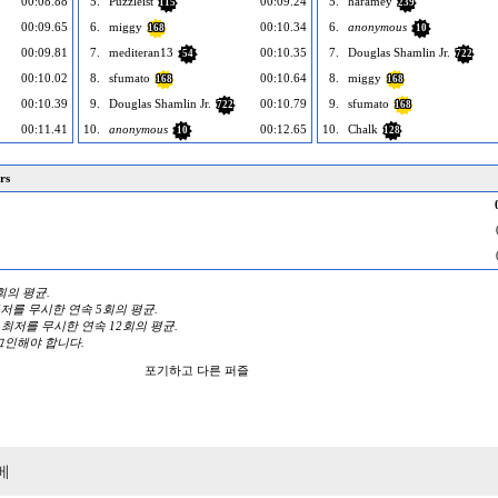
00:08.88
5.
Puzzleist
00:09.24
5.
haramey
115
239
00:09.65
6.
miggy
00:10.34
6.
anonymous
168
10
00:09.81
7.
mediteran13
00:10.35
7.
Douglas Shamlin Jr.
54
722
00:10.02
8.
sfumato
00:10.64
8.
miggy
168
168
00:10.39
9.
Douglas Shamlin Jr.
00:10.79
9.
sfumato
722
168
00:11.41
10.
anonymous
00:12.65
10.
Chalk
10
128
rs
3회의 평균.
 최저를 무시한 연속 5회의 평균.
와 최저를 무시한 연속 12회의 평균.
그인해야 합니다.
포기하고 다른 퍼즐