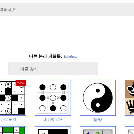
입력하세요
다른 논리 퍼즐들:
hide
show
쿠로도코
비나이로+
음양