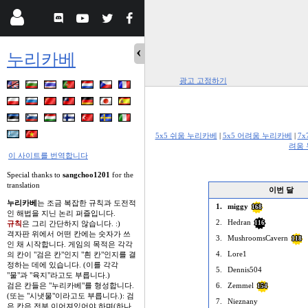
누리카베
광고 고정하기
5x5 쉬움 누리카베
|
5x5 어려움 누리카베
|
7
려움
이 사이트를 번역합니다
Special thanks to
sangchoo1201
for the
translation
이번 달
누리카베
는 조금 복잡한 규칙과 도전적
1.
miggy
168
인 해법을 지닌 논리 퍼즐입니다.
2.
Hedran
규칙
은 그리 간단하지 않습니다. :)
116
격자판 위에서 어떤 칸에는 숫자가 쓰
3.
MushroomsCavern
118
인 채 시작합니다. 게임의 목적은 각각
4.
Lore1
의 칸이 "검은 칸"인지 "흰 칸"인지를 결
정하는 데에 있습니다. (이를 각각
5.
Dennis504
"물"과 "육지"라고도 부릅니다.)
검은 칸들은 "누리카베"를 형성합니다.
6.
Zemmel
154
(또는 "시냇물"이라고도 부릅니다.): 검
7.
Nieznany
은 칸은 전부 이어져있어야 하며(하나