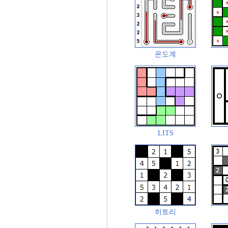
온도계
LITS
히토리